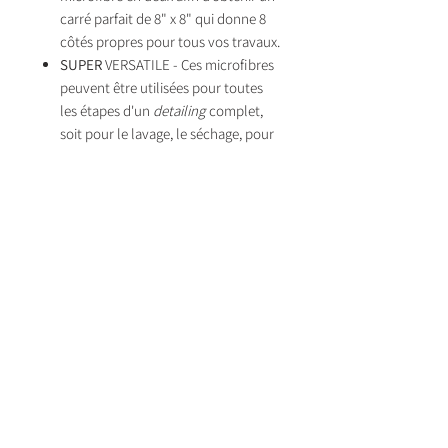
carré parfait de 8" x 8" qui donne 8
côtés propres pour tous vos travaux.
SUPER
VERSATILE - Ces microfibres
peuvent être utilisées pour toutes
les étapes d'un
detailing
complet,
soit pour le lavage, le séchage, pour
l'entretien des garnitures, les
fenêtres, les pneus, etc.. Elles sont
également parfaites pour
dépoussiérer l'intérieur.
Pour de meilleurs résultats sur les
surfaces délicates, assurez-vous que
votre microfibre ne comporte aucun
débris ou poussière loger dans les
fibres, et
flippé
régulièrement de côté
pour utiliser toujours un côté sain et
propre.