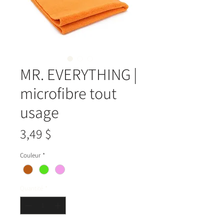
MR. EVERYTHING |
microfibre tout
usage
Prix
3,49 $
Couleur
*
Quantité
*