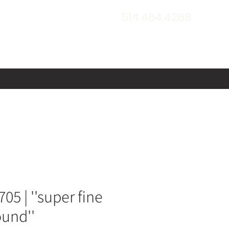
514.464.4268
5 | ''super fine
und''