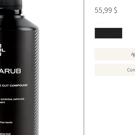
Prix
55,99 $
Quantité
*
Aj
Com