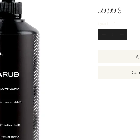
Prix
59,99 $
Quantité
*
Aj
Com