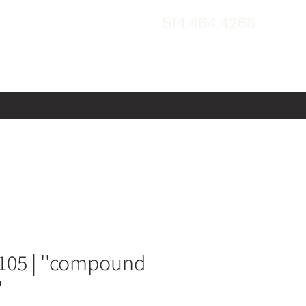
514.464.4268
05 | ''compound
'