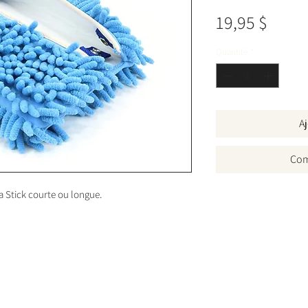
Prix
19,95 $
Quantité
*
Aj
Com
a Stick courte ou longue.