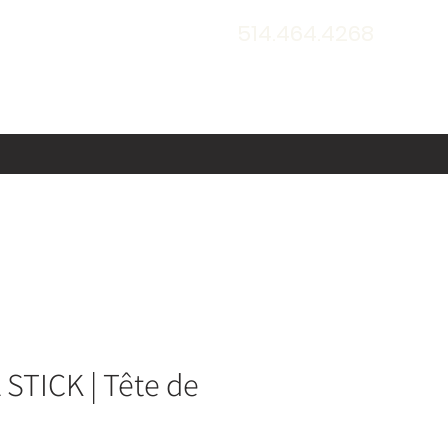
514.464.4268
STICK | Tête de