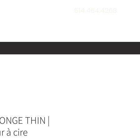
514.464.4268
ONGE THIN |
r à cire